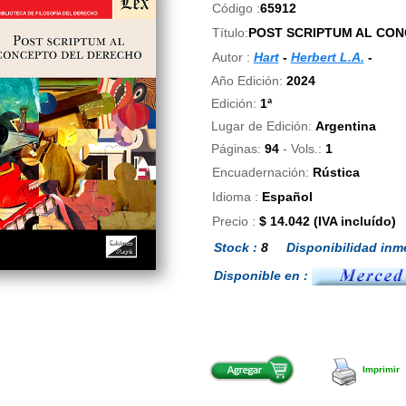
Código :
65912
Título:
POST SCRIPTUM AL CO
Autor :
Hart
-
Herbert L.A.
-
Año Edición:
2024
Edición:
1ª
Lugar de Edición:
Argentina
Páginas:
94
- Vols.:
1
Encuadernación:
Rústica
Idioma :
Español
Precio :
$ 14.042 (IVA incluído)
Stock :
8
Disponibilidad inme
Disponible en :
Imprimir