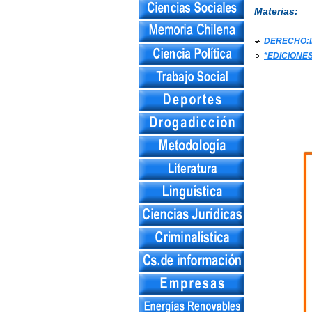
Materias:
DERECHO:I
*EDICIONE