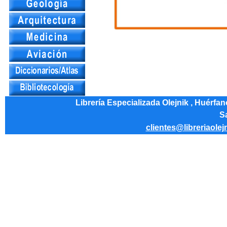
Librería Especializada Olejnik , Huérfa
Sa
clientes@libreriaolej