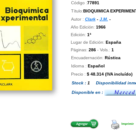
Código :
77891
Título:
BIOQUIMICA EXPERIMEN
Autor :
Clark
-
J.M.
-
Año Edición:
1966
Edición:
1ª
Lugar de Edición:
España
Páginas:
286
- Vols.:
1
Encuadernación:
Rústica
Idioma :
Español
Precio :
$ 48.314 (IVA incluído)
Stock :
1
Disponibilidad inme
Disponible en :
Imprimir