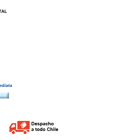
TAL
diata