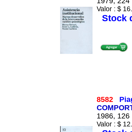
1979, 224 
Valor : $ 16
Stock d
8582
Pia
COMPORT
1986, 126 
Valor : $ 12