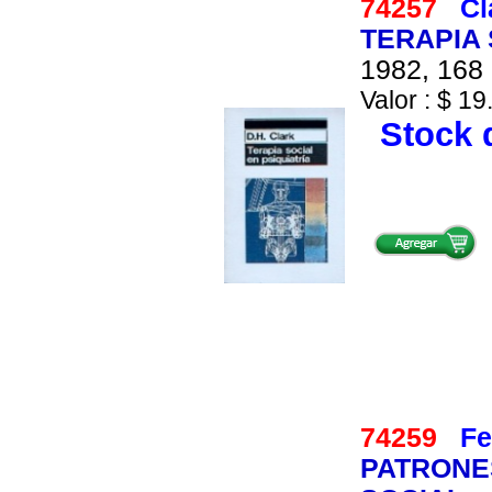
74257
Cl
TERAPIA 
1982, 168 
Valor : $ 19
Stock d
74259
Fe
PATRONES