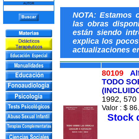
AUTOR
NOTA: Estamos c
las obras dispon
están siendo int
explica los pocos 
actualizaciones e
80109
Al
TODO SO
(INCLUID
1992, 570 
Valor : $ 86
Stock d