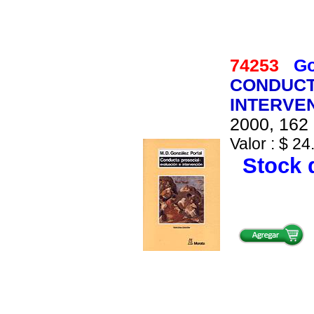
74253
Go
CONDUCT
INTERVE
2000, 162 
Valor : $ 24
Stock d