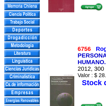
6756
Rog
PERSONA
HUMANO.
2012, 300 
Valor : $ 28
Stock d