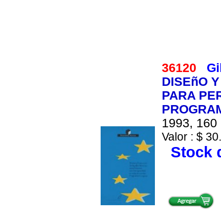
36120
Gi
DISEñO 
PARA PE
PROGRAM
1993, 160 
Valor : $ 30
Stock d