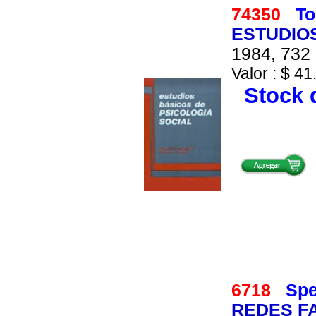
74350
To
ESTUDIOS
1984, 732 
Valor : $ 41
Stock d
6718
Spe
REDES F