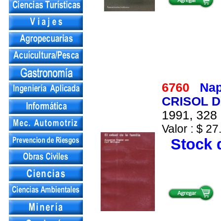
6760
Nap
CRISOL D
1991, 328 
Valor : $ 27
Stock d