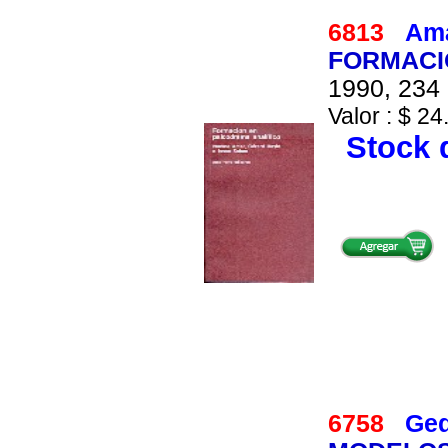
6813
Ama
FORMACI
1990, 234 
Valor : $ 24
Stock d
6758
Ged