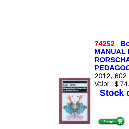
74252
Bo
MANUAL 
RORSCHA
PEDAGO
2012, 602 
Valor : $ 74
Stock d