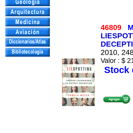
46809
M
LIESPOT
DECEPT
2010, 248
Valor : $ 2
Stock 