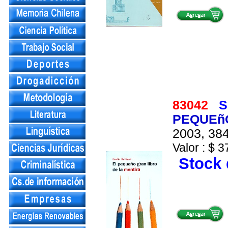
83042
S
PEQUEñO
2003, 384
Valor : $ 3
Stock 