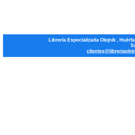
Librería Especializada Olejnik , Huérf
Sa
clientes@libreriaolej