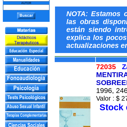
AUTOR
NOTA: Estamos c
las obras dispon
están siendo int
explica los pocos 
actualizaciones e
72035
Z
MENTIRA
SOBREEL
1996, 246
Valor : $ 2
Stock 